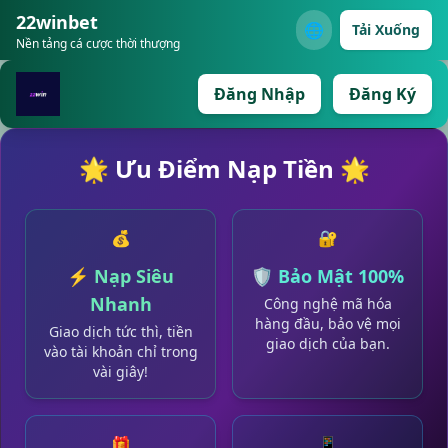
22winbet
🌐
Tải Xuống
Nền tảng cá cược thời thượng
Đăng Nhập
Đăng Ký
🌟 Ưu Điểm Nạp Tiền 🌟
💰
🔐
⚡ Nạp Siêu
🛡️ Bảo Mật 100%
Nhanh
Công nghệ mã hóa
hàng đầu, bảo vệ mọi
Giao dịch tức thì, tiền
giao dịch của bạn.
vào tài khoản chỉ trong
vài giây!
🎁
📱