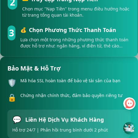
2
Chọn mục "Nạp Tiền" trong menu điều hướng hoặc
từ trang tổng quan tài khoản.
Chọn Phương Thức Thanh Toán
3
💰
Lựa chọn một trong những phương thức thanh toán
được hỗ trợ như: ngân hàng, ví điện tử, thẻ cào...
Bảo Mật & Hỗ Trợ
🛡️
Mã hóa SSL hoàn toàn để bảo vệ tài sản của bạn
🔒
Chứng nhận chính thức, đảm bảo quyền riêng tư
💬
Liên Hệ Dịch Vụ Khách Hàng
Hỗ trợ 24/7 | Phản hồi trung bình dưới 2 phút