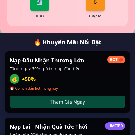
🏦
₿
BDO
Crypto
🔥 Khuyến Mãi Nổi Bật
Nạp Đầu Nhận Thưởng Lớn
HOT 🔴
Tặng ngay 50% giá trị nạp đầu tiên
+50%
💰
⏰ Có hạn đến hết tháng này
Tham Gia Ngay
Nạp Lại - Nhận Quà Tức Thời
LIMITED
Hoàn tiền 30% cho giao dịch nạp lại